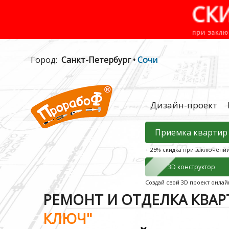
СК
при заклю
Город:
Санкт-Петербург •
Сочи
Дизайн-проект
Приемка квартир
+ 25% скидка при заключени
3D конструктор
Создай свой 3D проект онлай
РЕМОНТ И ОТДЕЛКА КВА
КЛЮЧ"