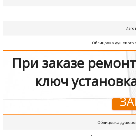
Изго
Облицовка душевого 
При заказе ремон
ключ установка
ЗА
Облицовка душево