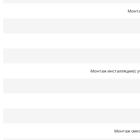
Монта
Монтаж инсталляции(с у
Монтаж смеси