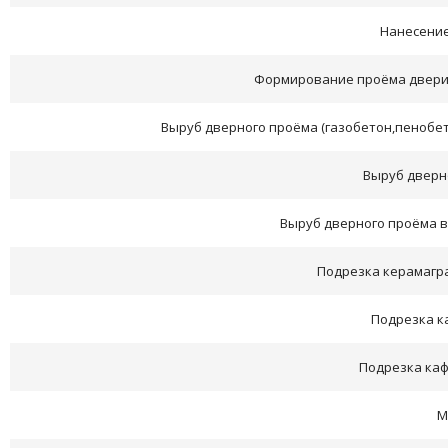
Нанесение
Формирование проёма двери 
Выруб дверного проёма (газобетон,пенобет
Выруб дверно
Выруб дверного проёма в
Подрезка керамагра
Подрезка ка
Подрезка каф
М