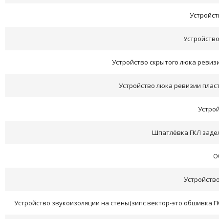
Устройст
Устройство
Устройство скрытого люка ревизии 
Устройство люка ревизии пластик 
Устрой
Шпатлёвка ГКЛ задел
О
Устройство
Устройство звукоизоляции на стены(зипс вектор-это обшивка ГК